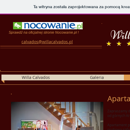
Ta witryna została zaprojektowana za pomocą kre
Wil
Sprawdź na oficjalnej stronie Nocowanie.pl !
calvados@willacalvados.pl
Willa Calvados
Galeria
Apart
Zapraszamy do
od górnych K
Apartament pos
osobową sofą,